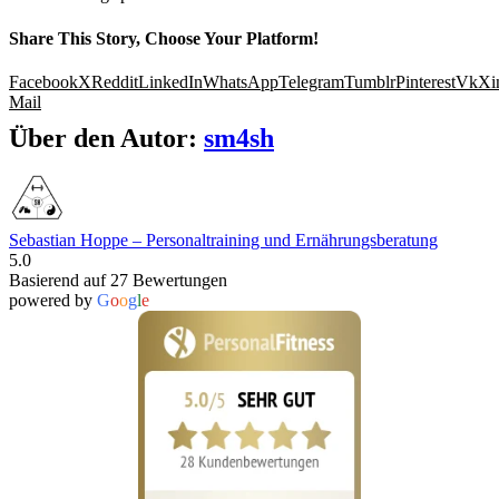
Share This Story, Choose Your Platform!
Facebook
X
Reddit
LinkedIn
WhatsApp
Telegram
Tumblr
Pinterest
Vk
Xi
Mail
Über den Autor:
sm4sh
Sebastian Hoppe – Personaltraining und Ernährungsberatung
5.0
Basierend auf 27 Bewertungen
powered by
G
o
o
g
l
e