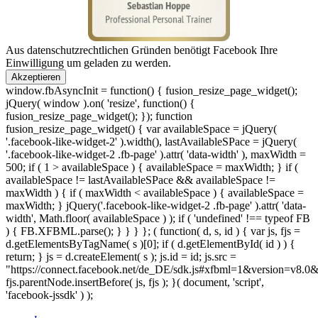
Aus datenschutzrechtlichen Gründen benötigt Facebook Ihre
Einwilligung um geladen zu werden.
Akzeptieren
window.fbAsyncInit = function() { fusion_resize_page_widget();
jQuery( window ).on( 'resize', function() {
fusion_resize_page_widget(); }); function
fusion_resize_page_widget() { var availableSpace = jQuery(
'.facebook-like-widget-2' ).width(), lastAvailableSPace = jQuery(
'.facebook-like-widget-2 .fb-page' ).attr( 'data-width' ), maxWidth =
500; if ( 1 > availableSpace ) { availableSpace = maxWidth; } if (
availableSpace != lastAvailableSPace && availableSpace !=
maxWidth ) { if ( maxWidth < availableSpace ) { availableSpace =
maxWidth; } jQuery('.facebook-like-widget-2 .fb-page' ).attr( 'data-
width', Math.floor( availableSpace ) ); if ( 'undefined' !== typeof FB
) { FB.XFBML.parse(); } } } }; ( function( d, s, id ) { var js, fjs =
d.getElementsByTagName( s )[0]; if ( d.getElementById( id ) ) {
return; } js = d.createElement( s ); js.id = id; js.src =
"https://connect.facebook.net/de_DE/sdk.js#xfbml=1&version=v8.0
fjs.parentNode.insertBefore( js, fjs ); }( document, 'script',
'facebook-jssdk' ) );