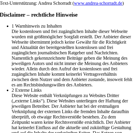
Text-Unterstützung: Andrea Schorradt (
www.andrea-schorradt.de
)
Disclaimer – rechtliche Hinweise
1 Warnhinweis zu Inhalten
Die kostenlosen und frei zugänglichen Inhalte dieser Webseite
wurden mit größtmöglicher Sorgfalt erstellt. Der Anbieter dieser
Webseite übernimmt jedoch keine Gewähr für die Richtigkeit
und Aktualität der bereitgestellten kostenlosen und frei
zugänglichen journalistischen Ratgeber und Nachrichten.
Namentlich gekennzeichnete Beiträge geben die Meinung des
jeweiligen Autors und nicht immer die Meinung des Anbieters
wieder. Allein durch den Aufruf der kostenlosen und frei
zugänglichen Inhalte kommt keinerlei Vertragsverhältnis
zwischen dem Nutzer und dem Anbieter zustande, insoweit fehlt
es am Rechtsbindungswillen des Anbieters.
2 Externe Links
Diese Website enthält Verknüpfungen zu Websites Dritter
(„externe Links“). Diese Websites unterliegen der Haftung der
jeweiligen Betreiber. Der Anbieter hat bei der erstmaligen
Verknüpfung der externen Links die fremden Inhalte daraufhin
überprüft, ob etwaige Rechtsverstöße bestehen. Zu dem
Zeitpunkt waren keine Rechtsverstöße ersichtlich. Der Anbieter
hat keinerlei Einfluss auf die aktuelle und zukünftige Gestaltung
und auf die Inhalte der verknüpften Seiten. Das Setzen von