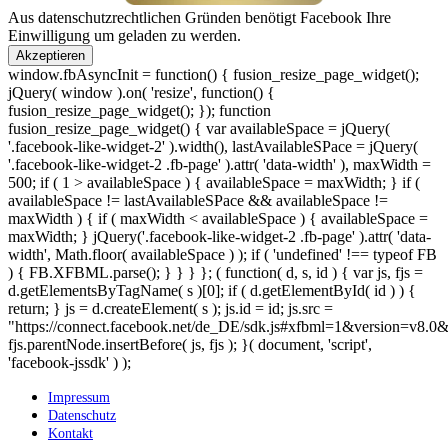
Aus datenschutzrechtlichen Gründen benötigt Facebook Ihre
Einwilligung um geladen zu werden.
Akzeptieren
window.fbAsyncInit = function() { fusion_resize_page_widget();
jQuery( window ).on( 'resize', function() {
fusion_resize_page_widget(); }); function
fusion_resize_page_widget() { var availableSpace = jQuery(
'.facebook-like-widget-2' ).width(), lastAvailableSPace = jQuery(
'.facebook-like-widget-2 .fb-page' ).attr( 'data-width' ), maxWidth =
500; if ( 1 > availableSpace ) { availableSpace = maxWidth; } if (
availableSpace != lastAvailableSPace && availableSpace !=
maxWidth ) { if ( maxWidth < availableSpace ) { availableSpace =
maxWidth; } jQuery('.facebook-like-widget-2 .fb-page' ).attr( 'data-
width', Math.floor( availableSpace ) ); if ( 'undefined' !== typeof FB
) { FB.XFBML.parse(); } } } }; ( function( d, s, id ) { var js, fjs =
d.getElementsByTagName( s )[0]; if ( d.getElementById( id ) ) {
return; } js = d.createElement( s ); js.id = id; js.src =
"https://connect.facebook.net/de_DE/sdk.js#xfbml=1&version=v8.0
fjs.parentNode.insertBefore( js, fjs ); }( document, 'script',
'facebook-jssdk' ) );
Impressum
Datenschutz
Kontakt